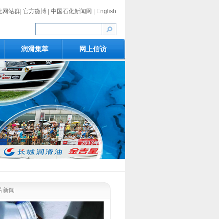
化网站群
|
官方微博
|
中国石化新闻网
|
English
润滑集萃
网上信访
片新闻