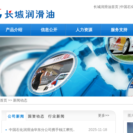
长城润滑油首页
|
中国石
产品介绍
信息公开
人力资源
服务支持
首页
>>
新闻动态
更多>>
图
公司新闻
国资动态
行业新闻
中国石化润滑油华东分公司携手钱江摩托..
2025-11-18