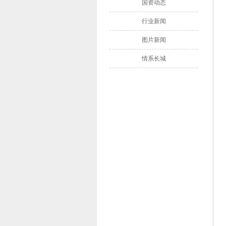
国资动态
行业新闻
图片新闻
情系长城